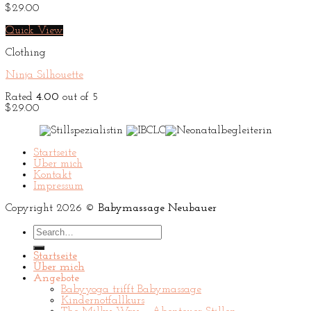
$
29.00
Quick View
Clothing
Ninja Silhouette
Rated
4.00
out of 5
$
29.00
Startseite
Über mich
Kontakt
Impressum
Copyright 2026 ©
Babymassage Neubauer
Search
for:
Startseite
Über mich
Angebote
Babyyoga trifft Babymassage
Kindernotfallkurs