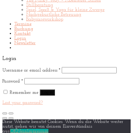
The Milky Way – Abenteuer Stillen
Stillberatung
Spiel, Spaß & Yoga für kleine Zwerge
Nachgeburtliche Betreuung
Babycareworkshop
Termine
Buchung
Kontakt
Login
Newsletter
Login
Username or email address
*
Password
*
Remember me
Log in
Lost your password?
Diese Website benutzt Cookies. Wenn du die Website weiter
nutzt, gehen wir von deinem Einverständnis
aus.
OK
Nein
Impressum