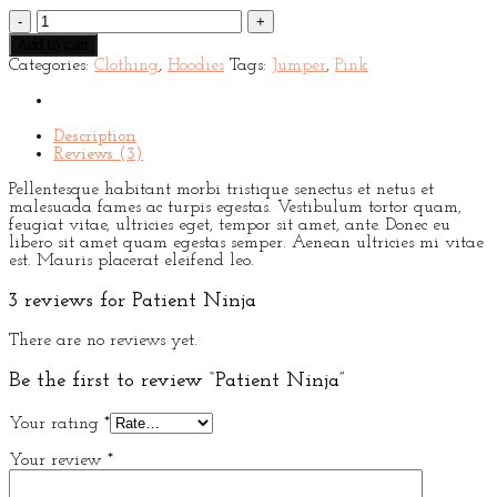
Patient
Ninja
Add to cart
quantity
Categories:
Clothing
,
Hoodies
Tags:
Jumper
,
Pink
Description
Reviews (3)
Pellentesque habitant morbi tristique senectus et netus et
malesuada fames ac turpis egestas. Vestibulum tortor quam,
feugiat vitae, ultricies eget, tempor sit amet, ante. Donec eu
libero sit amet quam egestas semper. Aenean ultricies mi vitae
est. Mauris placerat eleifend leo.
3 reviews for
Patient Ninja
There are no reviews yet.
Be the first to review “Patient Ninja”
Your rating
*
Your review
*