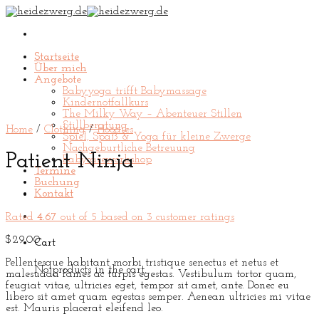
Skip
to
content
Startseite
Über mich
Angebote
Babyyoga trifft Babymassage
Kindernotfallkurs
The Milky Way – Abenteuer Stillen
Stillberatung
Home
/
Clothing
/
Hoodies
Spiel, Spaß & Yoga für kleine Zwerge
Nachgeburtliche Betreuung
Patient Ninja
Babycareworkshop
Termine
Buchung
Kontakt
Rated
4.67
out of 5 based on
3
customer ratings
$
29.00
Cart
Pellentesque habitant morbi tristique senectus et netus et
No products in the cart.
malesuada fames ac turpis egestas. Vestibulum tortor quam,
feugiat vitae, ultricies eget, tempor sit amet, ante. Donec eu
libero sit amet quam egestas semper. Aenean ultricies mi vitae
est. Mauris placerat eleifend leo.