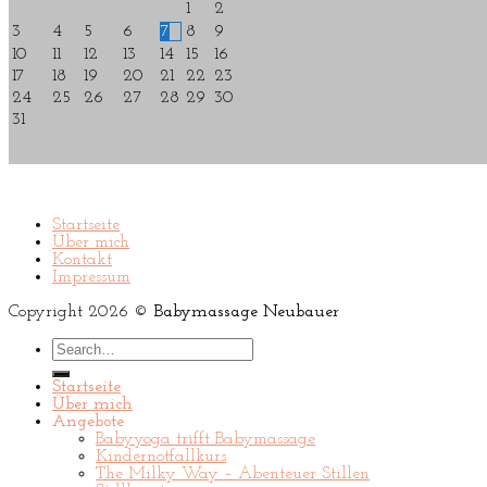
1
2
3
4
5
6
7
8
9
10
11
12
13
14
15
16
17
18
19
20
21
22
23
24
25
26
27
28
29
30
31
Startseite
Über mich
Kontakt
Impressum
Copyright 2026 ©
Babymassage Neubauer
Search
for:
Startseite
Über mich
Angebote
Babyyoga trifft Babymassage
Kindernotfallkurs
The Milky Way – Abenteuer Stillen