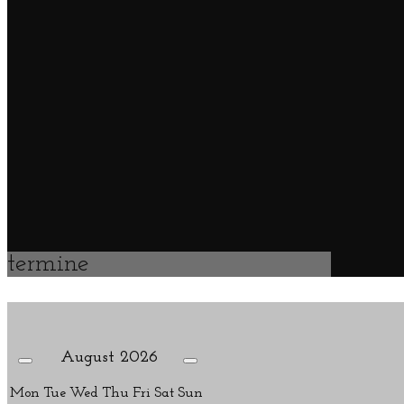
termine
August
2026
Mon
Tue
Wed
Thu
Fri
Sat
Sun