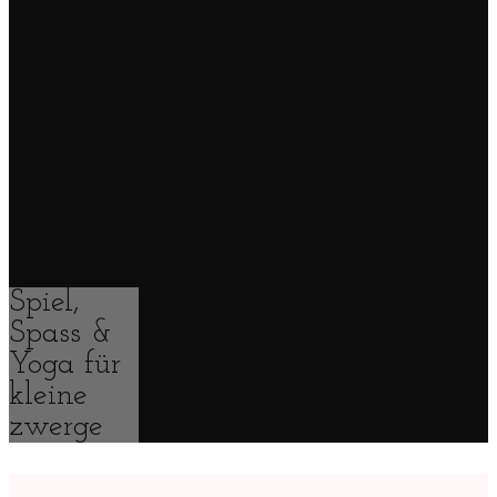
Spiel,
Spass &
Yoga für
kleine
zwerge