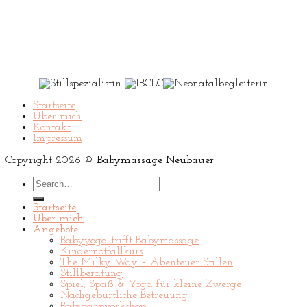
Startseite
Über mich
Kontakt
Impressum
Copyright 2026 ©
Babymassage Neubauer
Search
for:
Startseite
Über mich
Angebote
Babyyoga trifft Babymassage
Kindernotfallkurs
The Milky Way – Abenteuer Stillen
Stillberatung
Spiel, Spaß & Yoga für kleine Zwerge
Nachgeburtliche Betreuung
Babycareworkshop