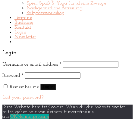
Spiel, Spaß & Yoga für kleine Zwerge
Nachgeburtliche Betreuung
Babycareworkshop
Termine
Buchung
Kontakt
Login
Newsletter
Login
Username or email address
*
Password
*
Remember me
Log in
Lost your password?
Diese Website benutzt Cookies. Wenn du die Website weiter
nutzt, gehen wir von deinem Einverständnis
aus.
OK
Nein
Impressum