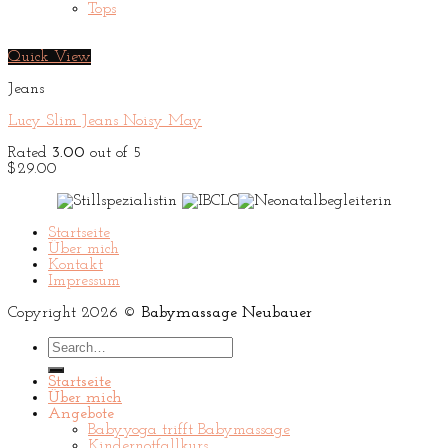
Tops
Quick View
Jeans
Lucy Slim Jeans Noisy May
Rated
3.00
out of 5
$
29.00
Startseite
Über mich
Kontakt
Impressum
Copyright 2026 ©
Babymassage Neubauer
Search
for:
Startseite
Über mich
Angebote
Babyyoga trifft Babymassage
Kindernotfallkurs