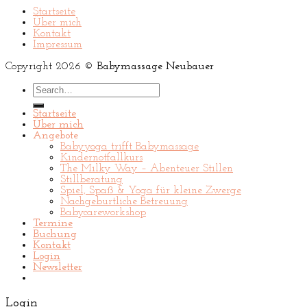
Startseite
Über mich
Kontakt
Impressum
Copyright 2026 ©
Babymassage Neubauer
Search
for:
Startseite
Über mich
Angebote
Babyyoga trifft Babymassage
Kindernotfallkurs
The Milky Way – Abenteuer Stillen
Stillberatung
Spiel, Spaß & Yoga für kleine Zwerge
Nachgeburtliche Betreuung
Babycareworkshop
Termine
Buchung
Kontakt
Login
Newsletter
Login