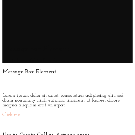
Message Box Element
Create beautiful Call to Action areas.
Message Box Element
Lorem ipsum dolor sit amet, consectetuer adipiscing elit, sed
diam nonummy nibh euismod tincidunt ut laoreet dolore
magna aliquam erat volutpat.
Click me