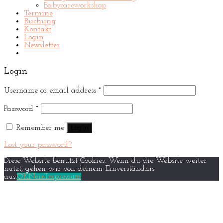
Babycareworkshop
Termine
Buchung
Kontakt
Login
Newsletter
Login
Username or email address
*
Password
*
Remember me
Log in
Lost your password?
Diese Website benutzt Cookies. Wenn du die Website weiter
nutzt, gehen wir von deinem Einverständnis
aus.
OK
Nein
Impressum