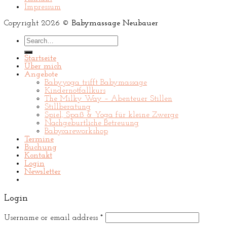
Impressum
Copyright 2026 ©
Babymassage Neubauer
Search
for:
Startseite
Über mich
Angebote
Babyyoga trifft Babymassage
Kindernotfallkurs
The Milky Way – Abenteuer Stillen
Stillberatung
Spiel, Spaß & Yoga für kleine Zwerge
Nachgeburtliche Betreuung
Babycareworkshop
Termine
Buchung
Kontakt
Login
Newsletter
Login
Username or email address
*