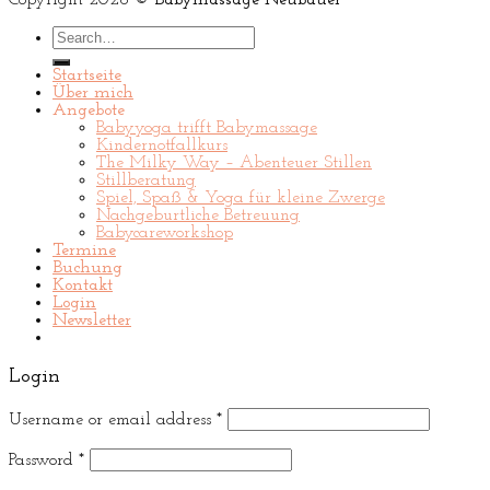
Search
for:
Startseite
Über mich
Angebote
Babyyoga trifft Babymassage
Kindernotfallkurs
The Milky Way – Abenteuer Stillen
Stillberatung
Spiel, Spaß & Yoga für kleine Zwerge
Nachgeburtliche Betreuung
Babycareworkshop
Termine
Buchung
Kontakt
Login
Newsletter
Login
Username or email address
*
Password
*