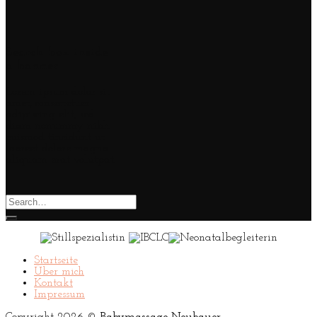
Search box inside
a banner
Lorem ipsum dolor sit
amet, consectetuer
adipiscing elit, sed
diam nonummy nibh
euismod tincidunt ut
laoreet dolore magna
aliquam erat volutpat.
Search
for:
Startseite
Über mich
Kontakt
Impressum
Copyright 2026 ©
Babymassage Neubauer