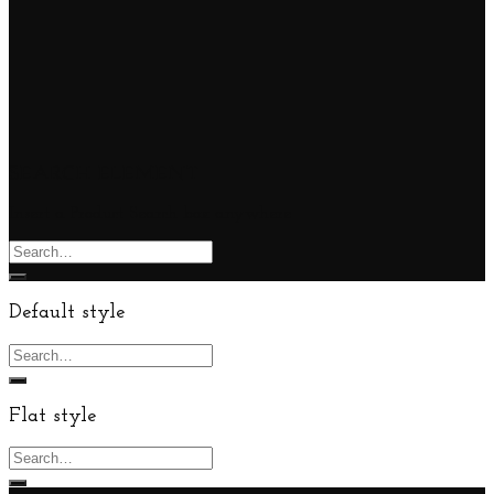
SEARCH ELEMENT
Insert a Product Search box anywhere
Search
for:
Default style
Search
for:
Flat style
Search
for: