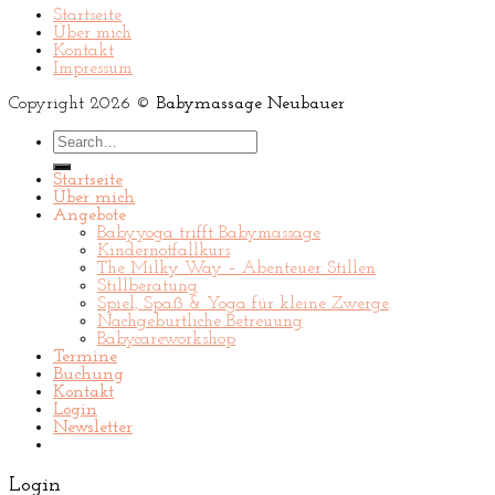
Startseite
Über mich
Kontakt
Impressum
Copyright 2026 ©
Babymassage Neubauer
Search
for:
Startseite
Über mich
Angebote
Babyyoga trifft Babymassage
Kindernotfallkurs
The Milky Way – Abenteuer Stillen
Stillberatung
Spiel, Spaß & Yoga für kleine Zwerge
Nachgeburtliche Betreuung
Babycareworkshop
Termine
Buchung
Kontakt
Login
Newsletter
Login