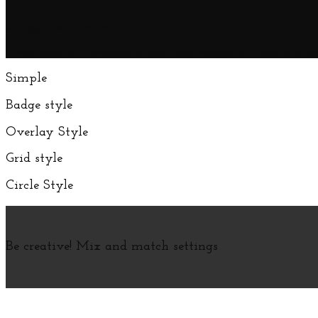
Categories Element
Create beautiful overview of your Shop categories. There is almo
Simple
Badge style
Overlay Style
Grid style
Circle Style
Be creative! Mix and match settings