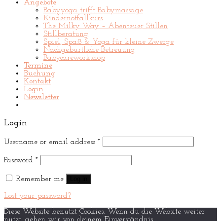
Angebote
Babyyoga trifft Babymassage
Kindernotfallkurs
The Milky Way – Abenteuer Stillen
Stillberatung
Spiel, Spaß & Yoga für kleine Zwerge
Nachgeburtliche Betreuung
Babycareworkshop
Termine
Buchung
Kontakt
Login
Newsletter
Login
Username or email address
*
Password
*
Remember me
Log in
Lost your password?
Diese Website benutzt Cookies. Wenn du die Website weiter
nutzt, gehen wir von deinem Einverständnis