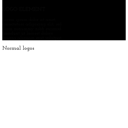
LOGO ELEMENT
Lorem ipsum dolor sit amet,
consectetuer adipiscing elit, sed
diam nonummy nibh euismod
tincidunt ut laoreet dolore
magna aliquam erat volutpat.
Normal logos