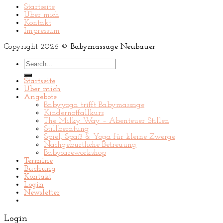
Startseite
Über mich
Kontakt
Impressum
Copyright 2026 ©
Babymassage Neubauer
Search
for:
Startseite
Über mich
Angebote
Babyyoga trifft Babymassage
Kindernotfallkurs
The Milky Way – Abenteuer Stillen
Stillberatung
Spiel, Spaß & Yoga für kleine Zwerge
Nachgeburtliche Betreuung
Babycareworkshop
Termine
Buchung
Kontakt
Login
Newsletter
Login