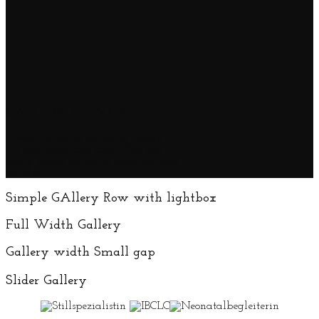
GALLERY ELEMENT
Create Galleries by using Image
IDs and drag and drop. You can
easily create galleries from the Page
Builder.
Simple GAllery Row with lightbox
Full Width Gallery
Gallery width Small gap
Slider Gallery