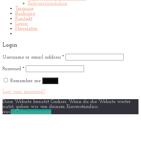
Babycareworkshop
Termine
Buchung
Kontakt
Login
Newsletter
Login
Username or email address
*
Password
*
Remember me
Log in
Lost your password?
Diese Website benutzt Cookies. Wenn du die Website weiter
nutzt, gehen wir von deinem Einverständnis
aus.
OK
Nein
Impressum